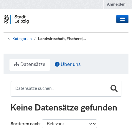
Zum Hauptinhalt wechseln
Anmelden
Kategorien
Landwirtschaft, Fischerei,...
Datensätze
Über uns
Keine Datensätze gefunden
Sortieren nach