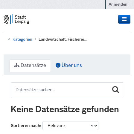
Zum Hauptinhalt wechseln
Anmelden
Kategorien
Landwirtschaft, Fischerei,...
Datensätze
Über uns
Keine Datensätze gefunden
Sortieren nach