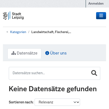
Zum Hauptinhalt wechseln
Anmelden
Kategorien
Landwirtschaft, Fischerei,...
Datensätze
Über uns
Keine Datensätze gefunden
Sortieren nach