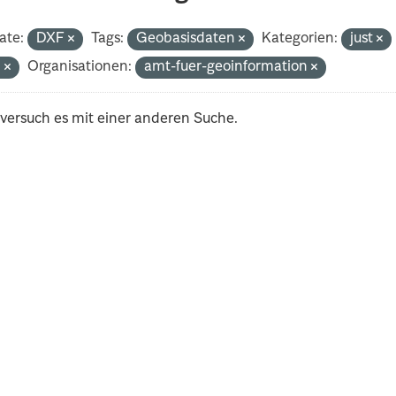
ate:
DXF
Tags:
Geobasisdaten
Kategorien:
just
n
Organisationen:
amt-fuer-geoinformation
 versuch es mit einer anderen Suche.