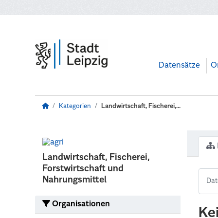
Zum Hauptinhalt wechseln
Datensätze
O
Kategorien
Landwirtschaft, Fischerei,...
Landwirtschaft, Fischerei,
Forstwirtschaft und
Nahrungsmittel
Organisationen
Ke