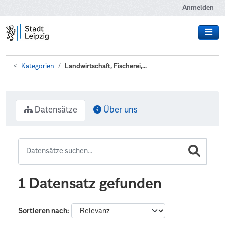
Zum Hauptinhalt wechseln
Anmelden
Kategorien
Landwirtschaft, Fischerei,...
Datensätze
Über uns
1 Datensatz gefunden
Sortieren nach