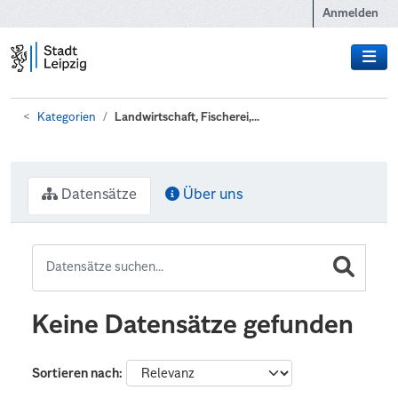
Zum Hauptinhalt wechseln
Anmelden
Kategorien
Landwirtschaft, Fischerei,...
Datensätze
Über uns
Keine Datensätze gefunden
Sortieren nach