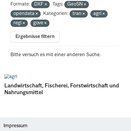
Formate:
DXF
Tags:
GeoSN
opendata
Kategorien:
tran
agri
regi
gove
Ergebnisse filtern
Bitte versuch es mit einer anderen Suche.
Landwirtschaft, Fischerei, Forstwirtschaft und
Nahrungsmittel
Impressum