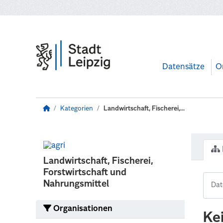
Zum Hauptinhalt wechseln
Datensätze
O
Kategorien
Landwirtschaft, Fischerei,...
Landwirtschaft, Fischerei,
Forstwirtschaft und
Nahrungsmittel
Organisationen
Ke