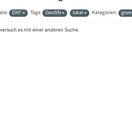
ate:
DXF
Tags:
GeoSN
lokal
Kategorien:
gov
 versuch es mit einer anderen Suche.