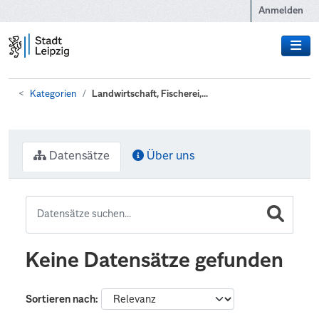
Zum Hauptinhalt wechseln
Anmelden
Kategorien
Landwirtschaft, Fischerei,...
Datensätze
Über uns
Keine Datensätze gefunden
Sortieren nach