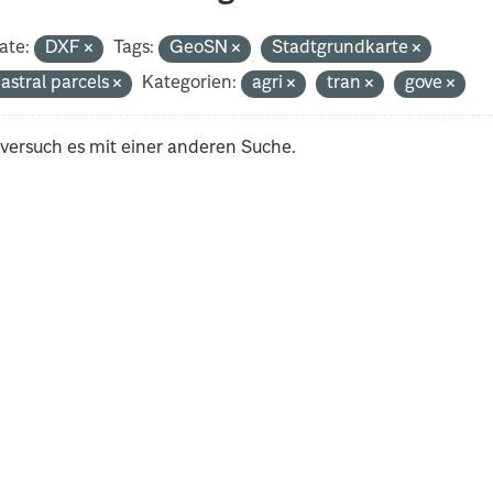
ate:
DXF
Tags:
GeoSN
Stadtgrundkarte
astral parcels
Kategorien:
agri
tran
gove
 versuch es mit einer anderen Suche.