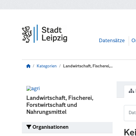
Zum Hauptinhalt wechseln
Datensätze
O
Kategorien
Landwirtschaft, Fischerei,...
Landwirtschaft, Fischerei,
Forstwirtschaft und
Nahrungsmittel
Organisationen
Ke