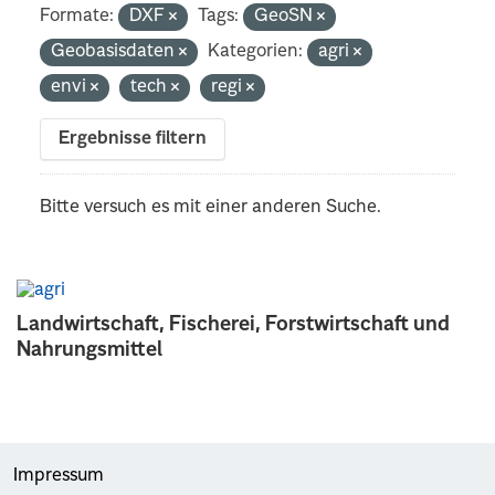
Formate:
DXF
Tags:
GeoSN
Geobasisdaten
Kategorien:
agri
envi
tech
regi
Ergebnisse filtern
Bitte versuch es mit einer anderen Suche.
Landwirtschaft, Fischerei, Forstwirtschaft und
Nahrungsmittel
Impressum