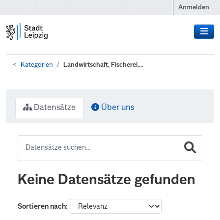
Zum Hauptinhalt wechseln
Anmelden
Kategorien
Landwirtschaft, Fischerei,...
Datensätze
Über uns
Keine Datensätze gefunden
Sortieren nach