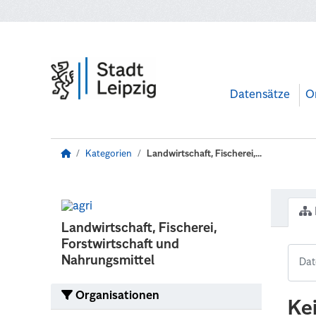
Zum Hauptinhalt wechseln
Datensätze
O
Kategorien
Landwirtschaft, Fischerei,...
Landwirtschaft, Fischerei,
Forstwirtschaft und
Nahrungsmittel
Organisationen
Ke