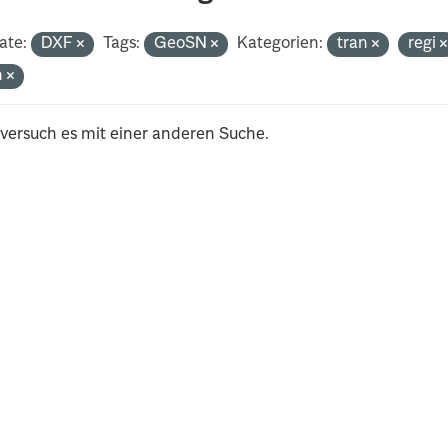
ate:
DXF
Tags:
GeoSN
Kategorien:
tran
regi
h
 versuch es mit einer anderen Suche.