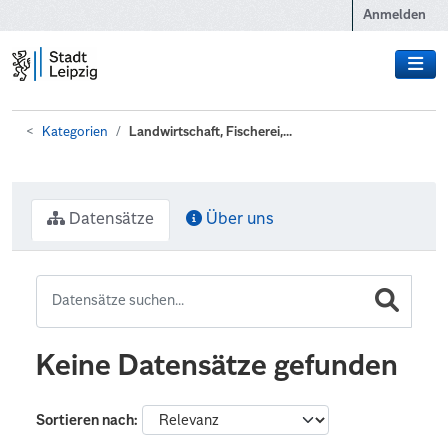
Zum Hauptinhalt wechseln
Anmelden
Kategorien
Landwirtschaft, Fischerei,...
Datensätze
Über uns
Keine Datensätze gefunden
Sortieren nach