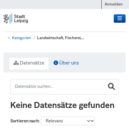
Zum Hauptinhalt wechseln
Anmelden
Kategorien
Landwirtschaft, Fischerei,...
Datensätze
Über uns
Keine Datensätze gefunden
Sortieren nach