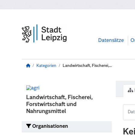
Zum Hauptinhalt wechseln
Datensätze
O
Kategorien
Landwirtschaft, Fischerei,...
Landwirtschaft, Fischerei,
Forstwirtschaft und
Nahrungsmittel
Organisationen
Ke