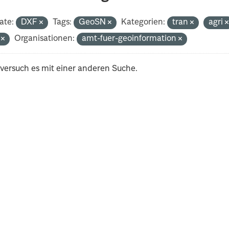
ate:
DXF
Tags:
GeoSN
Kategorien:
tran
agri
i
Organisationen:
amt-fuer-geoinformation
 versuch es mit einer anderen Suche.