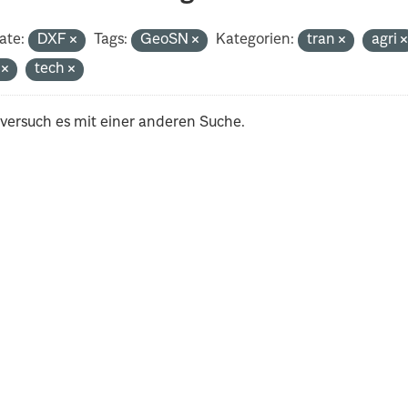
ate:
DXF
Tags:
GeoSN
Kategorien:
tran
agri
i
tech
 versuch es mit einer anderen Suche.