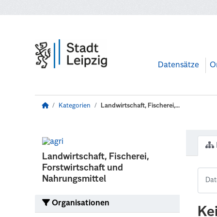
Zum Hauptinhalt wechseln
Datensätze
O
Kategorien
Landwirtschaft, Fischerei,...
Landwirtschaft, Fischerei,
Forstwirtschaft und
Nahrungsmittel
Organisationen
Ke