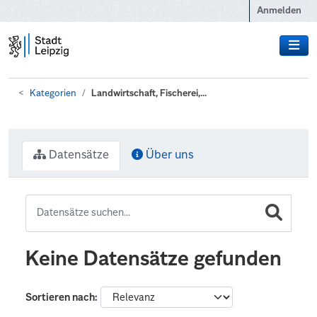
Zum Hauptinhalt wechseln
Anmelden
Kategorien
Landwirtschaft, Fischerei,...
Datensätze
Über uns
Keine Datensätze gefunden
Sortieren nach