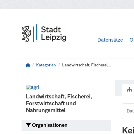
Zum Hauptinhalt wechseln
Datensätze
O
Kategorien
Landwirtschaft, Fischerei,...
Landwirtschaft, Fischerei,
Forstwirtschaft und
Nahrungsmittel
Organisationen
Ke