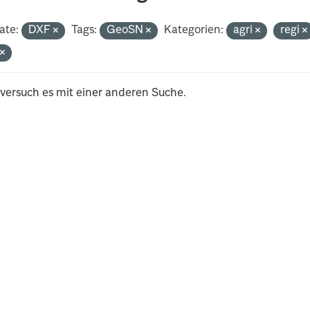
ate:
DXF
Tags:
GeoSN
Kategorien:
agri
regi
t
 versuch es mit einer anderen Suche.