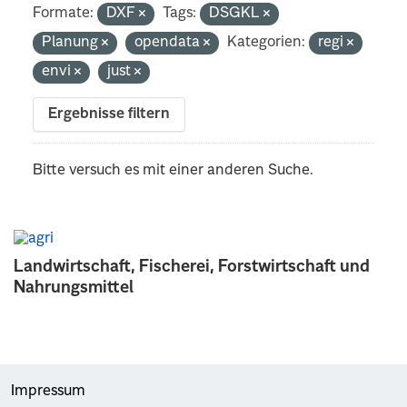
Formate:
DXF
Tags:
DSGKL
Planung
opendata
Kategorien:
regi
envi
just
Ergebnisse filtern
Bitte versuch es mit einer anderen Suche.
Landwirtschaft, Fischerei, Forstwirtschaft und
Nahrungsmittel
Impressum