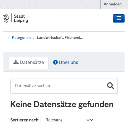
Zum Hauptinhalt wechseln
Anmelden
Kategorien
Landwirtschaft, Fischerei,...
Datensätze
Über uns
Keine Datensätze gefunden
Sortieren nach