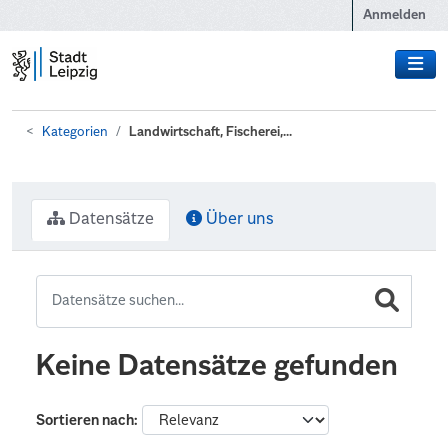
Zum Hauptinhalt wechseln
Anmelden
Kategorien
Landwirtschaft, Fischerei,...
Datensätze
Über uns
Keine Datensätze gefunden
Sortieren nach