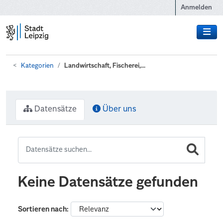
Zum Hauptinhalt wechseln
Anmelden
Kategorien
Landwirtschaft, Fischerei,...
Datensätze
Über uns
Keine Datensätze gefunden
Sortieren nach