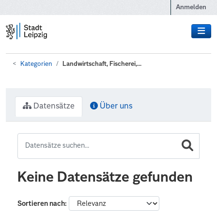
Zum Hauptinhalt wechseln
Anmelden
Kategorien
Landwirtschaft, Fischerei,...
Datensätze
Über uns
Keine Datensätze gefunden
Sortieren nach