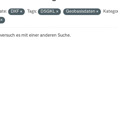
ate:
DXF
Tags:
DSGKL
Geobasisdaten
Kategor
i
 versuch es mit einer anderen Suche.