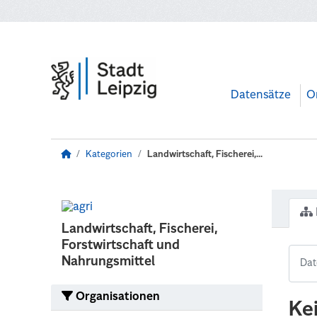
Zum Hauptinhalt wechseln
Datensätze
O
Kategorien
Landwirtschaft, Fischerei,...
Landwirtschaft, Fischerei,
Forstwirtschaft und
Nahrungsmittel
Organisationen
Ke