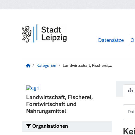
Zum Hauptinhalt wechseln
Datensätze
O
Kategorien
Landwirtschaft, Fischerei,...
Landwirtschaft, Fischerei,
Forstwirtschaft und
Nahrungsmittel
Organisationen
Ke