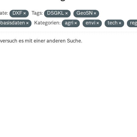
ate:
DXF
Tags:
DSGKL
GeoSN
basisdaten
Kategorien:
agri
envi
tech
re
 versuch es mit einer anderen Suche.