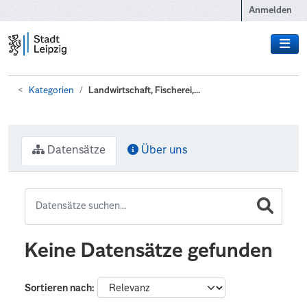
Zum Hauptinhalt wechseln
Anmelden
Kategorien
Landwirtschaft, Fischerei,...
Datensätze
Über uns
Keine Datensätze gefunden
Sortieren nach