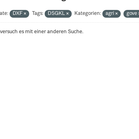
ate:
DXF
Tags:
DSGKL
Kategorien:
agri
gove
 versuch es mit einer anderen Suche.