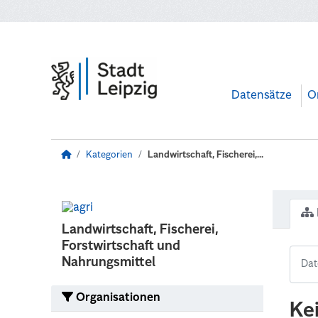
Zum Hauptinhalt wechseln
Datensätze
O
Kategorien
Landwirtschaft, Fischerei,...
Landwirtschaft, Fischerei,
Forstwirtschaft und
Nahrungsmittel
Organisationen
Ke