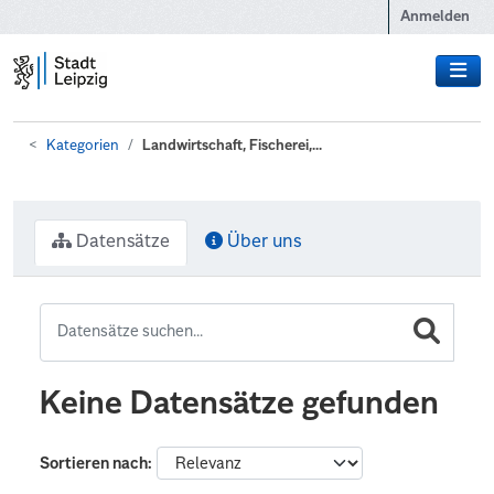
Zum Hauptinhalt wechseln
Anmelden
Kategorien
Landwirtschaft, Fischerei,...
Datensätze
Über uns
Keine Datensätze gefunden
Sortieren nach