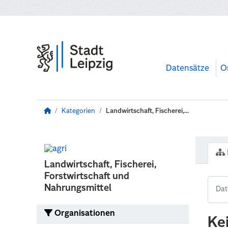
Zum Hauptinhalt wechseln
Datensätze
O
Kategorien
Landwirtschaft, Fischerei,...
Landwirtschaft, Fischerei,
Forstwirtschaft und
Nahrungsmittel
Organisationen
Ke