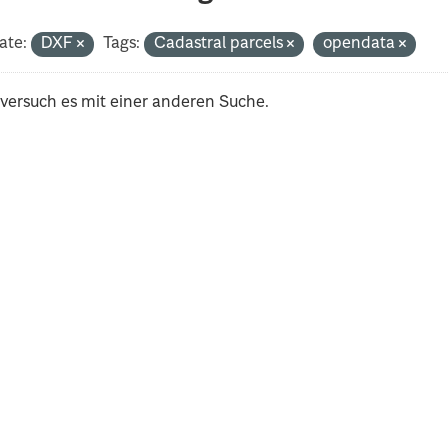
ate:
DXF
Tags:
Cadastral parcels
opendata
 versuch es mit einer anderen Suche.