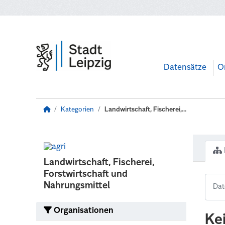
Zum Hauptinhalt wechseln
Datensätze
O
Kategorien
Landwirtschaft, Fischerei,...
Landwirtschaft, Fischerei,
Forstwirtschaft und
Nahrungsmittel
Organisationen
Ke