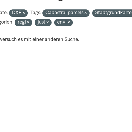
ate:
DXF
Tags:
Cadastral parcels
Stadtgrundkart
orien:
regi
just
envi
 versuch es mit einer anderen Suche.