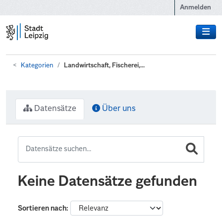
Zum Hauptinhalt wechseln
Anmelden
Kategorien
Landwirtschaft, Fischerei,...
Datensätze
Über uns
Keine Datensätze gefunden
Sortieren nach