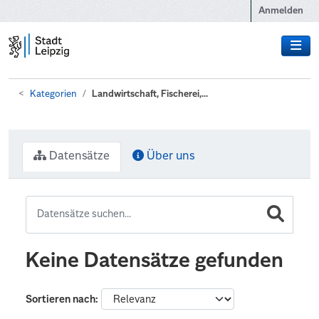
Zum Hauptinhalt wechseln
Anmelden
Kategorien
Landwirtschaft, Fischerei,...
Datensätze
Über uns
Keine Datensätze gefunden
Sortieren nach