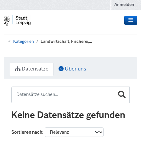
Zum Hauptinhalt wechseln
Anmelden
Kategorien
Landwirtschaft, Fischerei,...
Datensätze
Über uns
Keine Datensätze gefunden
Sortieren nach