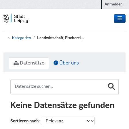
Zum Hauptinhalt wechseln
Anmelden
Kategorien
Landwirtschaft, Fischerei,...
Datensätze
Über uns
Keine Datensätze gefunden
Sortieren nach