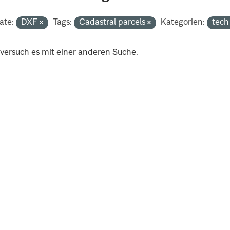
ate:
DXF
Tags:
Cadastral parcels
Kategorien:
tec
 versuch es mit einer anderen Suche.