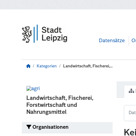
Zum Hauptinhalt wechseln
Datensätze
O
Kategorien
Landwirtschaft, Fischerei,...
Landwirtschaft, Fischerei,
Forstwirtschaft und
Nahrungsmittel
Organisationen
Ke