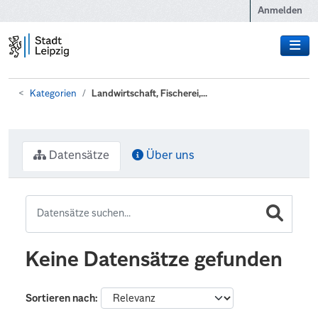
Zum Hauptinhalt wechseln
Anmelden
Kategorien
Landwirtschaft, Fischerei,...
Datensätze
Über uns
Keine Datensätze gefunden
Sortieren nach