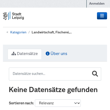
Zum Hauptinhalt wechseln
Anmelden
Kategorien
Landwirtschaft, Fischerei,...
Datensätze
Über uns
Keine Datensätze gefunden
Sortieren nach