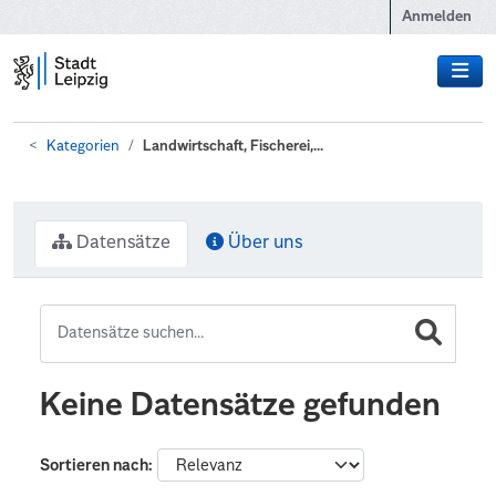
Zum Hauptinhalt wechseln
Anmelden
Kategorien
Landwirtschaft, Fischerei,...
Datensätze
Über uns
Keine Datensätze gefunden
Sortieren nach