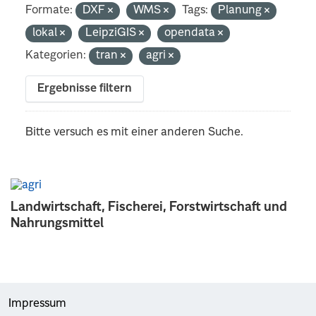
Formate:
DXF
WMS
Tags:
Planung
lokal
LeipziGIS
opendata
Kategorien:
tran
agri
Ergebnisse filtern
Bitte versuch es mit einer anderen Suche.
Landwirtschaft, Fischerei, Forstwirtschaft und
Nahrungsmittel
Impressum