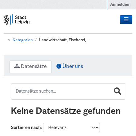
Zum Hauptinhalt wechseln
Anmelden
Kategorien
Landwirtschaft, Fischerei,...
Datensätze
Über uns
Keine Datensätze gefunden
Sortieren nach