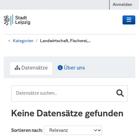
Zum Hauptinhalt wechseln
Anmelden
Kategorien
Landwirtschaft, Fischerei,...
Datensätze
Über uns
Keine Datensätze gefunden
Sortieren nach