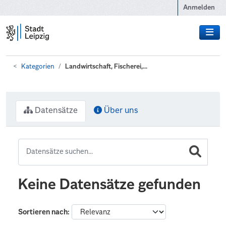
Zum Hauptinhalt wechseln
Anmelden
Kategorien
Landwirtschaft, Fischerei,...
Datensätze
Über uns
Keine Datensätze gefunden
Sortieren nach