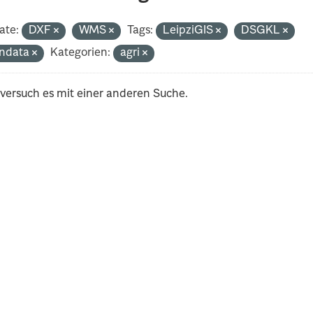
ate:
DXF
WMS
Tags:
LeipziGIS
DSGKL
ndata
Kategorien:
agri
 versuch es mit einer anderen Suche.