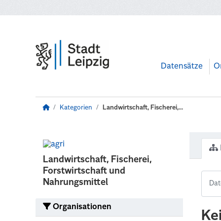
Zum Hauptinhalt wechseln
Datensätze
O
Kategorien
Landwirtschaft, Fischerei,...
Landwirtschaft, Fischerei,
Forstwirtschaft und
Nahrungsmittel
Organisationen
Ke