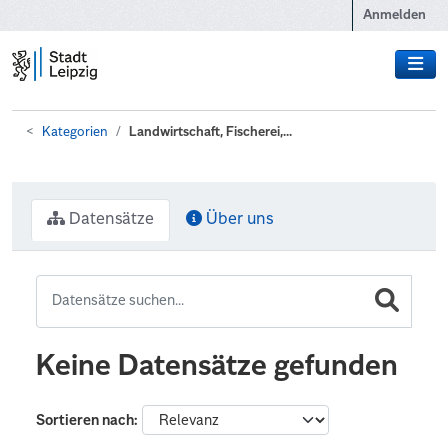
Zum Hauptinhalt wechseln
Anmelden
Kategorien
Landwirtschaft, Fischerei,...
Datensätze
Über uns
Keine Datensätze gefunden
Sortieren nach