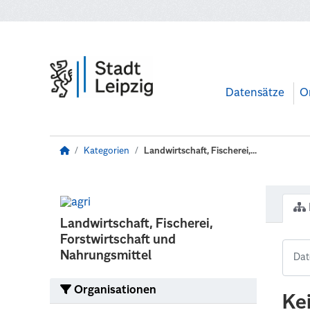
Zum Hauptinhalt wechseln
Datensätze
O
Kategorien
Landwirtschaft, Fischerei,...
Landwirtschaft, Fischerei,
Forstwirtschaft und
Nahrungsmittel
Organisationen
Ke