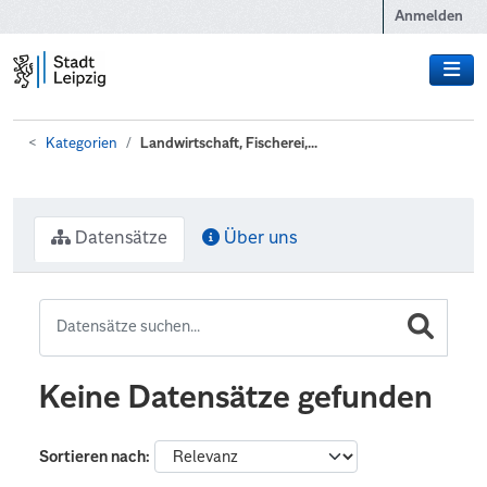
Zum Hauptinhalt wechseln
Anmelden
Kategorien
Landwirtschaft, Fischerei,...
Datensätze
Über uns
Keine Datensätze gefunden
Sortieren nach