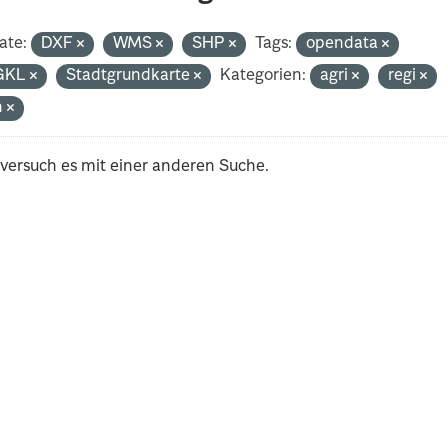
ate:
DXF
WMS
SHP
Tags:
opendata
GKL
Stadtgrundkarte
Kategorien:
agri
regi
h
 versuch es mit einer anderen Suche.