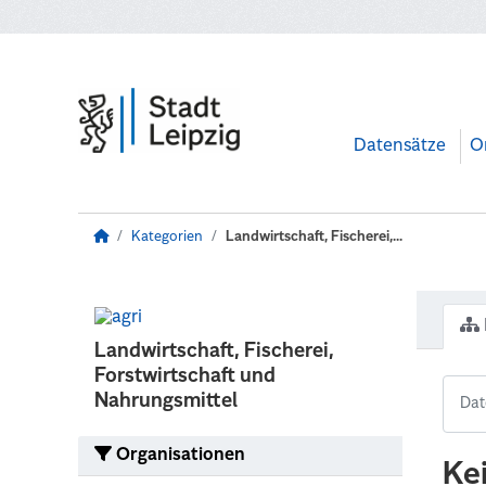
Zum Hauptinhalt wechseln
Datensätze
O
Kategorien
Landwirtschaft, Fischerei,...
Landwirtschaft, Fischerei,
Forstwirtschaft und
Nahrungsmittel
Organisationen
Ke