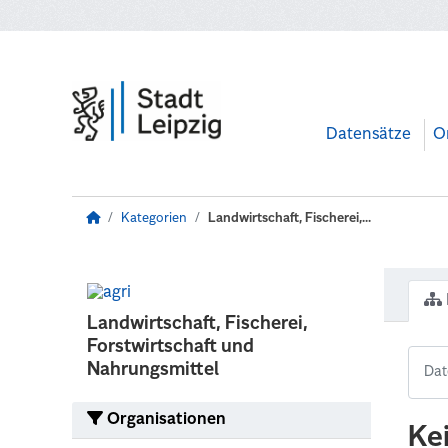
Zum Hauptinhalt wechseln
Datensätze
O
Kategorien
Landwirtschaft, Fischerei,...
Landwirtschaft, Fischerei,
Forstwirtschaft und
Nahrungsmittel
Organisationen
Ke