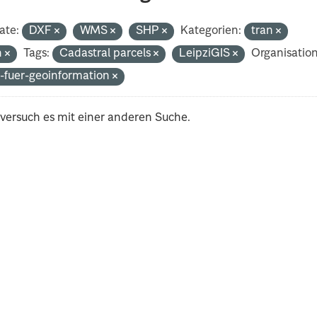
ate:
DXF
WMS
SHP
Kategorien:
tran
h
Tags:
Cadastral parcels
LeipziGIS
Organisatio
-fuer-geoinformation
 versuch es mit einer anderen Suche.