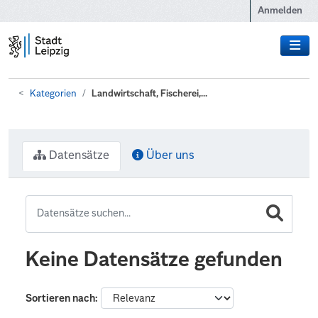
Zum Hauptinhalt wechseln
Anmelden
Kategorien
Landwirtschaft, Fischerei,...
Datensätze
Über uns
Keine Datensätze gefunden
Sortieren nach