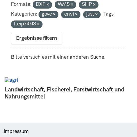
Formate:
DXF
WMS
SHP
Kategorien:
gove
envi
just
Tags:
LeipziGIS
Ergebnisse filtern
Bitte versuch es mit einer anderen Suche.
Landwirtschaft, Fischerei, Forstwirtschaft und
Nahrungsmittel
Impressum