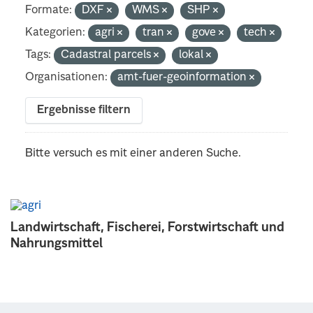
Formate:
DXF
WMS
SHP
Kategorien:
agri
tran
gove
tech
Tags:
Cadastral parcels
lokal
Organisationen:
amt-fuer-geoinformation
Ergebnisse filtern
Bitte versuch es mit einer anderen Suche.
Landwirtschaft, Fischerei, Forstwirtschaft und
Nahrungsmittel