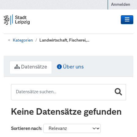
Zum Hauptinhalt wechseln
Anmelden
Kategorien
Landwirtschaft, Fischerei,...
Datensätze
Über uns
Keine Datensätze gefunden
Sortieren nach