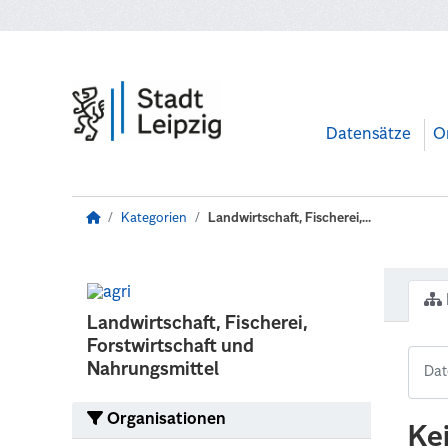
Zum Hauptinhalt wechseln
Datensätze
O
Kategorien
Landwirtschaft, Fischerei,...
Landwirtschaft, Fischerei,
Forstwirtschaft und
Nahrungsmittel
Organisationen
Ke