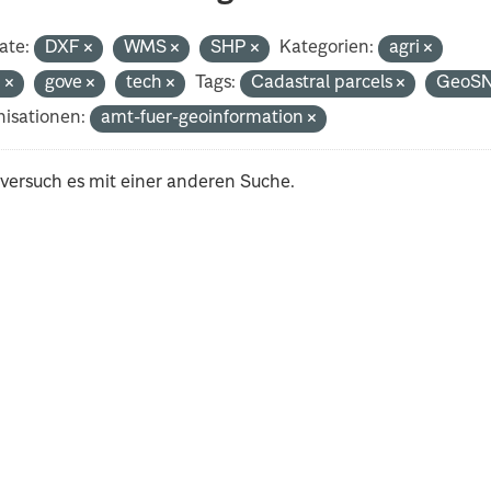
ate:
DXF
WMS
SHP
Kategorien:
agri
n
gove
tech
Tags:
Cadastral parcels
GeoS
isationen:
amt-fuer-geoinformation
 versuch es mit einer anderen Suche.