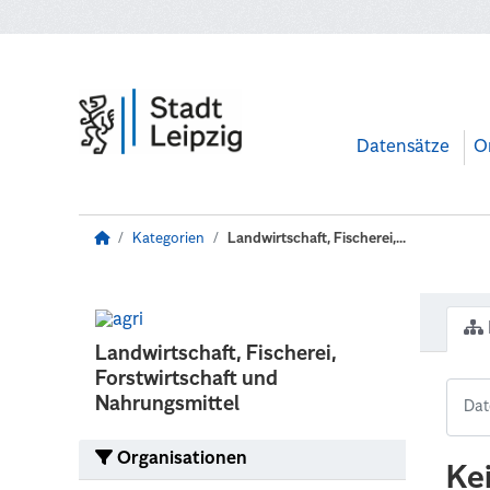
Zum Hauptinhalt wechseln
Datensätze
O
Kategorien
Landwirtschaft, Fischerei,...
Landwirtschaft, Fischerei,
Forstwirtschaft und
Nahrungsmittel
Organisationen
Ke