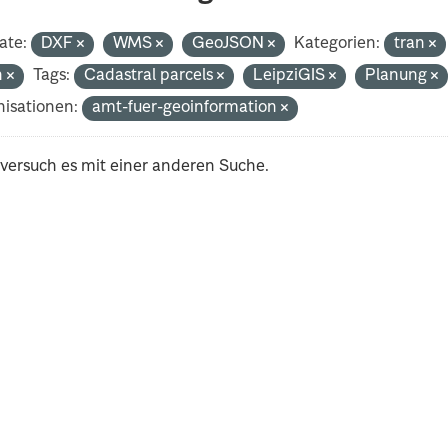
ate:
DXF
WMS
GeoJSON
Kategorien:
tran
h
Tags:
Cadastral parcels
LeipziGIS
Planung
isationen:
amt-fuer-geoinformation
 versuch es mit einer anderen Suche.