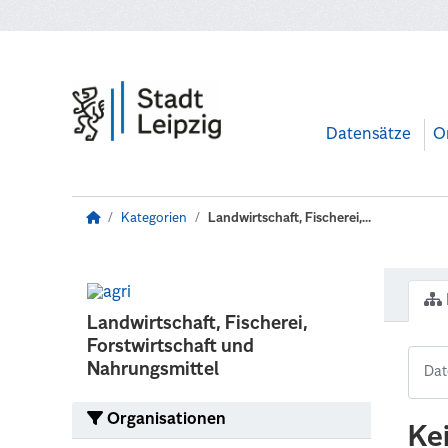
Zum Hauptinhalt wechseln
Datensätze
O
Kategorien
Landwirtschaft, Fischerei,...
Landwirtschaft, Fischerei,
Forstwirtschaft und
Nahrungsmittel
Organisationen
Ke