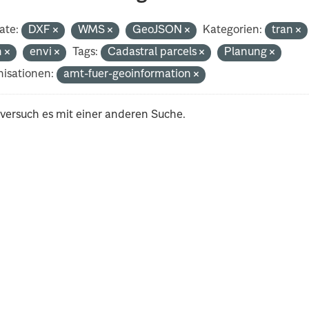
ate:
DXF
WMS
GeoJSON
Kategorien:
tran
h
envi
Tags:
Cadastral parcels
Planung
isationen:
amt-fuer-geoinformation
 versuch es mit einer anderen Suche.